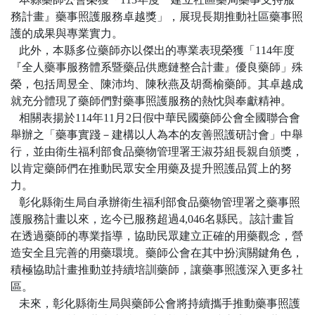
務計畫』藥事照護服務卓越獎」，展現長期推動社區藥事照
護的成果與專業實力。
此外，本縣多位藥師亦以傑出的專業表現榮獲「114年度
『全人藥事服務體系暨藥品供應鏈整合計畫』優良藥師」殊
榮，包括周昱全、陳沛均、陳秋燕及胡喬榆藥師。其卓越成
就充分體現了藥師們對藥事照護服務的熱忱與奉獻精神。
相關表揚於114年11月2日假中華民國藥師公會全國聯合會
舉辦之「藥事實踐－建構以人為本的友善照護研討會」中舉
行，並由衛生福利部食品藥物管理署王淑芬組長親自頒獎，
以肯定藥師們在推動民眾安全用藥及提升照護品質上的努
力。
彰化縣衛生局自承辦衛生福利部食品藥物管理署之藥事照
護服務計畫以來，迄今已服務超過4,046名縣民。該計畫旨
在透過藥師的專業指導，協助民眾建立正確的用藥觀念，營
造安全且完善的用藥環境。藥師公會在其中扮演關鍵角色，
積極協助計畫推動並持續培訓藥師，讓藥事照護深入更多社
區。
未來，彰化縣衛生局與藥師公會將持續攜手推動藥事照護