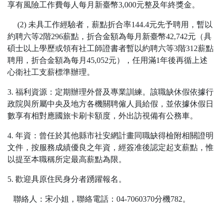
享有風險工作費每人每月新臺幣3,000元整及年終獎金。
(2) 未具工作經驗者，薪點折合率144.4元先予聘用，暫以
約聘六等2階296薪點，折合金額為每月新臺幣42,742元（具
碩士以上學歷或領有社工師證書者暫以約聘六等3階312薪點
聘用，折合金額為每月45,052元），任用滿1年後再循上述
心衛社工支薪標準辦理。
3. 福利資源：定期辦理外督及專業訓練。該職缺休假依據行
政院與所屬中央及地方各機關聘僱人員給假，並依據休假日
數享有相對應國旅卡刷卡額度，外出訪視備有公務車。
4. 年資：曾任於其他縣市社安網計畫同職缺得檢附相關證明
文件，按服務成績優良之年資，經簽准後認定起支薪點，惟
以提至本職稱所定最高薪點為限。
5. 歡迎具原住民身分者踴躍報名。
聯絡人：宋小姐，聯絡電話：04-7060370分機782。