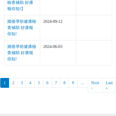
檢查補助 好康
報你知!】
婚後孕前健康檢
2024-09-12
查補助 好康報
你知!
婚後孕前健康檢
2024-06-03
查補助 好康報
你知!
Pagination
（目前頁面）
1
2
3
4
5
6
7
8
9
…
Next
Last
下一頁
Last
›
»