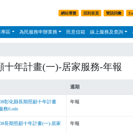
移至主內容
副選單-平板以上
網站導覽
回到首頁
雙語詞彙
En
題專區
為民服務申辦業務
民意信箱
線上服務及查詢
主選單
十年計畫(一)-居家服務-年報
週期
-04-08彰化縣長期照顧十年計畫
年報
服務0.ods
04-08長期照顧十年計畫(一)-居家
年報