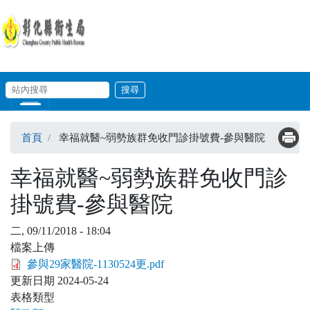
移至主內容
輸入關鍵字
站內搜尋
Skip to main content
首頁
幸福就醫~弱勢族群免收門診掛號費-參與醫院
幸福就醫~弱勢族群免收門診
掛號費-參與醫院
二, 09/11/2018 - 18:04
檔案上傳
參與29家醫院-1130524更.pdf
更新日期
2024-05-24
表格類型