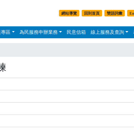
移至主內容
副選單-平板以上
網站導覽
回到首頁
雙語詞彙
En
題專區
為民服務申辦業務
民意信箱
線上服務及查詢
主選單
練