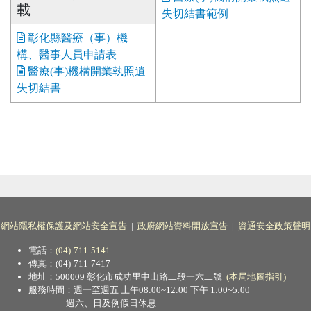
載
失切結書範例
彰化縣醫療（事）機
構、醫事人員申請表
醫療(事)機構開業執照遺
失切結書
網站隱私權保護及網站安全宣告
|
政府網站資料開放宣告
|
資通安全政策聲明
電話：
(04)-711-5141
傳真：(04)-711-7417
地址：500009 彰化市成功里中山路二段一六二號
(本局地圖指引)
服務時間：週一至週五 上午08:00~12:00 下午 1:00~5:00
週六、日及例假日休息