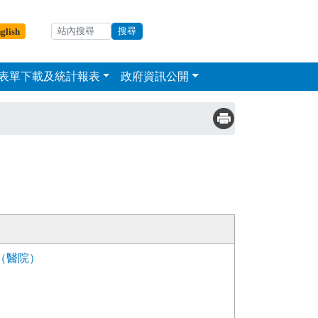
輸入關鍵字
站內搜尋
glish
表單下載及統計報表
政府資訊公開
（醫院）
）