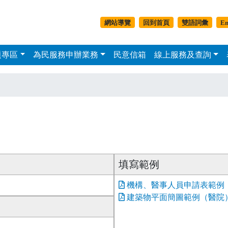
移至主內容
副選單-平板以上
網站導覽
回到首頁
雙語詞彙
En
題專區
為民服務申辦業務
民意信箱
線上服務及查詢
主選單
填寫範例
機構、醫事人員申請表範例
建築物平面簡圖範例（醫院