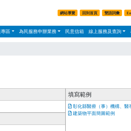
移至主內容
副選單-平板以上
網站導覽
回到首頁
雙語詞彙
En
題專區
為民服務申辦業務
民意信箱
線上服務及查詢
主選單
填寫範例
彰化縣醫療（事）機構、醫事
建築物平面簡圖範例